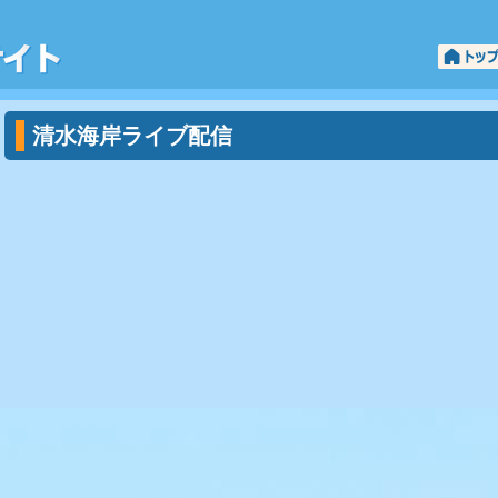
「羽衣の松」と「三保松原」清水海岸ポータ
清水海岸ライブ配信