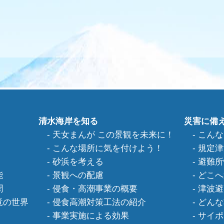
清水海岸を知る
災害に備
天女まんが この景観を未来に！
こんな
こんな場所に気を付けよう！
規定津
砂浜を考える
避難所
能
景観への配慮
どこへ
聞
侵食・高潮事業の概要
津波避
竜の世界
侵食高潮対策工法の紹介
どんな
事業実施による効果
サイポ