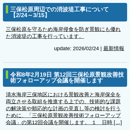
三保松原周辺での消波堤工事について
【2/24～3/15】
三保松原を守るため海岸侵食を防ぎ景観にも優れ
た消波堤の工事を行っています。
update: 2026/02/24
|
最新情報
令和8年2月19日 第12回三保松原景観改善技
術フォローアップ会議を開催します
清水海岸三保地区における景観改善と海岸保全を
両立させる取組を推進する上での、技術的な課題
の解決策や順応的な計画の見直し等の検討を行う
ために、「三保松原景観改善技術フォローアップ
会議」の第12回会議を開催します。 １ 日時 […]