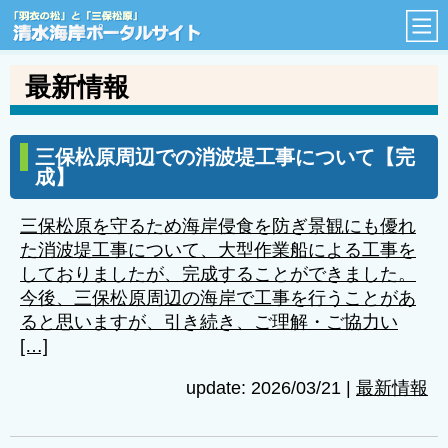
「羽衣の松」と「三保松原」
最新情報
三保松原周辺での消波堤工事について【完
成】
三保松原を守るため海岸侵食を防ぎ景観にも優れ
た消波堤工事について、大型作業船による工事を
しておりましたが、完成することができました。
今後、三保松原周辺の海岸で工事を行うことがあ
ると思いますが、引き続き、ご理解・ご協力い
[…]
update: 2026/03/21
|
最新情報