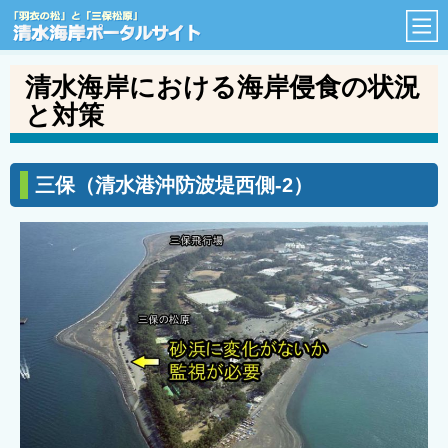
「羽衣の松」と「三保松原」
清水海岸における海岸侵食の状況
と対策
三保（清水港沖防波堤西側-2）