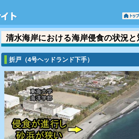
「羽衣の松」と「三保松原」清水海岸ポータ
清水海岸における海岸侵食の状況と
折戸（4号ヘッドランド下手）