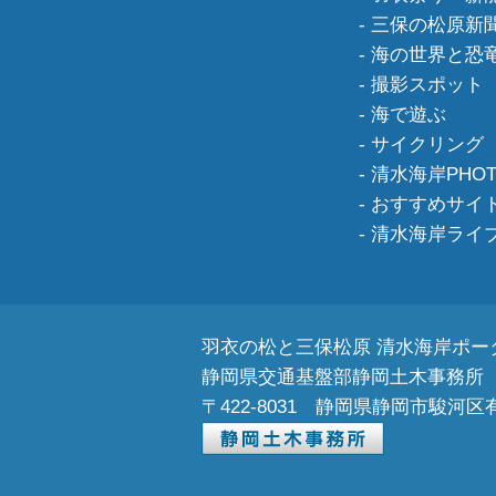
三保の松原新
海の世界と恐
撮影スポット
海で遊ぶ
サイクリング
清水海岸PHOT
おすすめサイ
清水海岸ライ
羽衣の松と三保松原 清水海岸ポー
静岡県交通基盤部静岡土木事務所
〒422-8031
静岡県静岡市駿河区有明