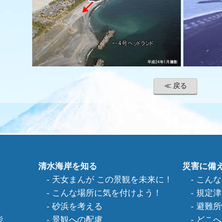
≪ 戻る
清水海岸を知る
災害に備
天女まんが この景観を未来に！
こんな
こんな場所に気を付けよう！
規定津
砂浜を考える
避難所
能
景観への配慮
どこへ