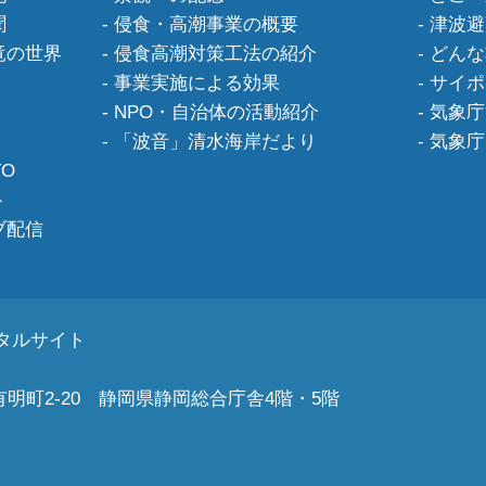
聞
侵食・高潮事業の概要
津波避
竜の世界
侵食高潮対策工法の紹介
どんな
事業実施による効果
サイポ
NPO・自治体の活動紹介
気象庁
「波音」清水海岸だより
気象庁
O
ト
ブ配信
タルサイト
町2-20
静岡県静岡総合庁舎4階・5階