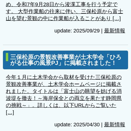
め、令和7年9月28日から浚渫工事を行う予定で
す。 大型作業船の往来に伴い、三保松原から富士
山を望む景観の中に作業船が入ることがあり […]
update: 2025/09/29
|
最新情報
三保松原の景観改善事業が土木学会「ひろ
がる仕事の風景PJ」に掲載されました！
今年１月に土木学会から取材を受けた三保松原の
景観改善事業が、土木学会ホームページに掲載さ
れました。タイトルは「富士山の眺望を妨げる消
波堤を撤去！～海岸保全との両立を果たす静岡県
の挑戦～」。詳しくは、以下URLからご覧いた
[…]
update: 2025/04/30
|
最新情報