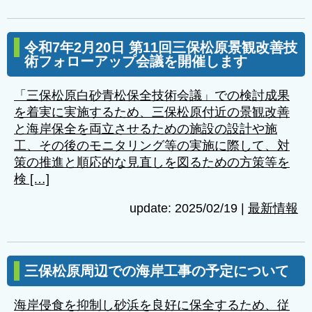
令和7年2月20日 第11回三保松原景観改善技
術フォローアップ会議を開催します
「三保松原白砂青松保全技術会議」での検討成果
を着実に実施するため、三保松原付近の景観改善
と海岸保全を両立させるための施設の設計や施
工、その後のモニタリング等の実施に際して、対
策の推進と順応的な見直しを図るための方策等を
検 […]
update: 2025/02/19
|
最新情報
三保松原周辺での海岸工事の予定について
海岸侵食を抑制し砂浜を良好に保全するため、従