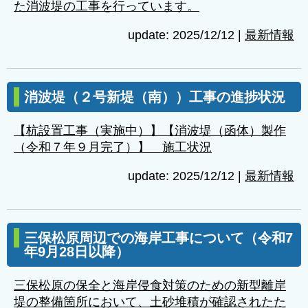
た消波堤の工事を行っています。
update: 2025/12/12
|
最新情報
消波堤（２号新堤（南））工事の進捗状況
【杭設置工事（実施中）】【消波堤（函体）製作
（令和７年９月完了）】 施工状況
update: 2025/12/12
|
最新情報
三保松原周辺での海岸工事について（令和7
年9月28日以降）
三保松原の保全と海岸侵食対策のための新型離岸
堤の整備箇所において、土砂堆積が確認されたた