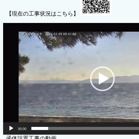
【現在の工事状況はこちら】
動
画
プ
レ
ー
ヤ
ー
00:00
函体設置工事の動画