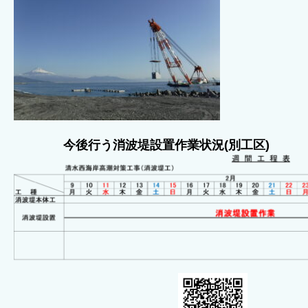
今後行う消波堤設置作業状況(別工区)