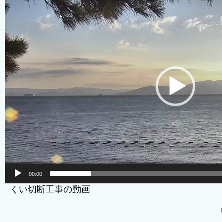
画
プ
レ
ー
ヤ
ー
00:00
くい切断工事の動画