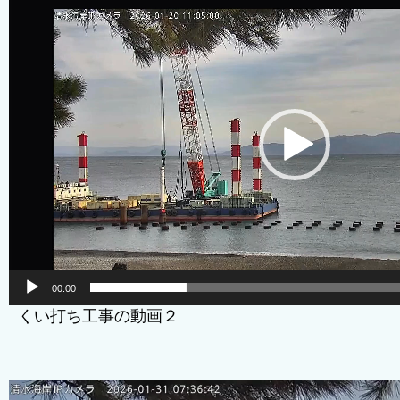
画
プ
レ
ー
ヤ
ー
00:00
くい打ち工事の動画２
動