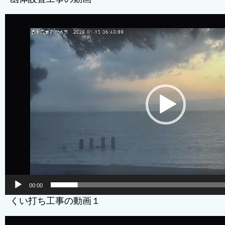
動
画
プ
レ
ー
ヤ
ー
00:00
くい打ち工事の動画１
動