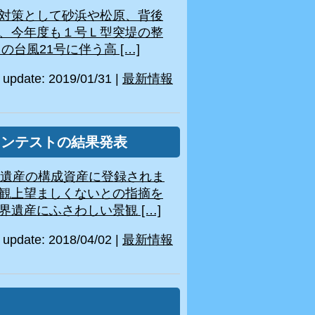
対策として砂浜や松原、背後
、今年度も１号Ｌ型突堤の整
台風21号に伴う高 […]
update: 2019/01/31
|
最新情報
コンテストの結果発表
化遺産の構成資産に登録されま
観上望ましくないとの指摘を
遺産にふさわしい景観 […]
update: 2018/04/02
|
最新情報