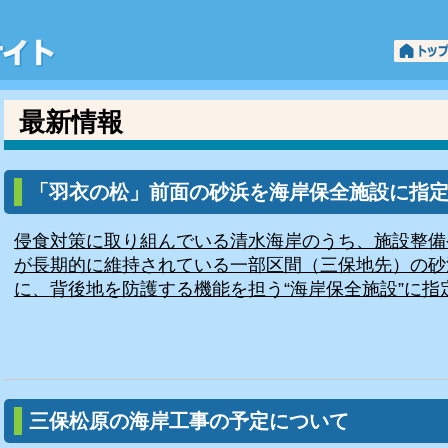
「羽衣の松」と「三保松原」清水海岸ポータ
最新情報
「羽衣の松」前面の砂浜を海岸保全施設に指
侵食対策に取り組んでいる清水海岸のうち、施設整備
が長期的に維持されている一部区間（三保地先）の砂
に、背後地を防護する機能を担う“海岸保全施設”に指定
三保松原の海岸工事の予定について