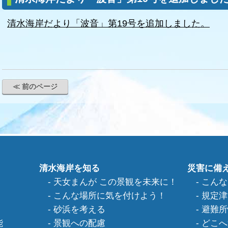
清水海岸だより「波音」第19号を追加しました。
≪ 前のページ
清水海岸を知る
災害に備
天女まんが この景観を未来に！
こんな
こんな場所に気を付けよう！
規定津
砂浜を考える
避難所
能
景観への配慮
どこへ