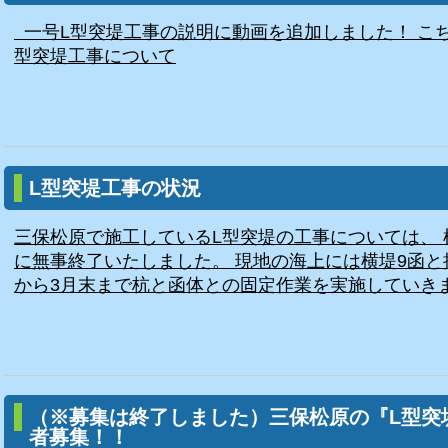
一号L型突堤工事の説明に動画を追加しました！ こちら
型突堤工事について
L型突堤工事の状況
三保松原で施工しているL型突堤の工事については、 
に無事終了いたしました。 現地の海上には横堤9函と
から3月末まで杭と函体との固定作業を実施していきます
（※募集は終了しました）三保松原の『L型突
者募集！！