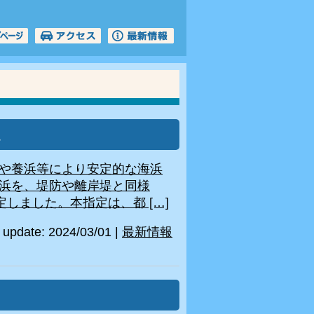
ルサイト
定
や養浜等により安定的な海浜
浜を、堤防や離岸堤と同様
しました。本指定は、都 […]
update: 2024/03/01
|
最新情報