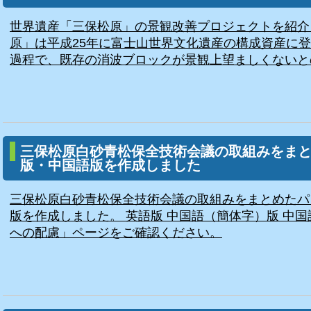
世界遺産「三保松原」の景観改善プロジェクトを紹介
原」は平成25年に富士山世界文化遺産の構成資産に
過程で、既存の消波ブロックが景観上望ましくないとの
三保松原白砂青松保全技術会議の取組みをま
版・中国語版を作成しました
三保松原白砂青松保全技術会議の取組みをまとめたパ
版を作成しました。 英語版 中国語（簡体字）版 中
への配慮」ページをご確認ください。