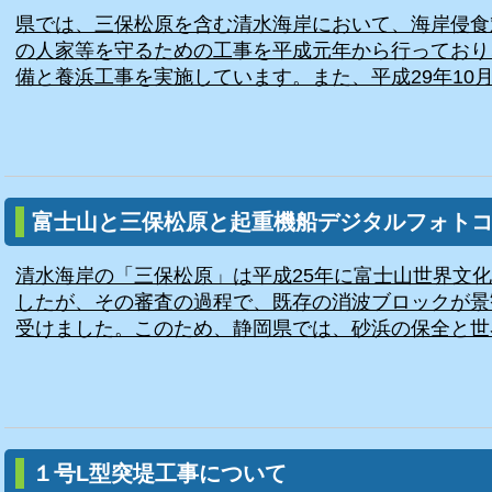
県では、三保松原を含む清水海岸において、海岸侵食
の人家等を守るための工事を平成元年から行っており
備と養浜工事を実施しています。また、平成29年10月の
富士山と三保松原と起重機船デジタルフォト
清水海岸の「三保松原」は平成25年に富士山世界文
したが、その審査の過程で、既存の消波ブロックが景
受けました。このため、静岡県では、砂浜の保全と世界
１号L型突堤工事について